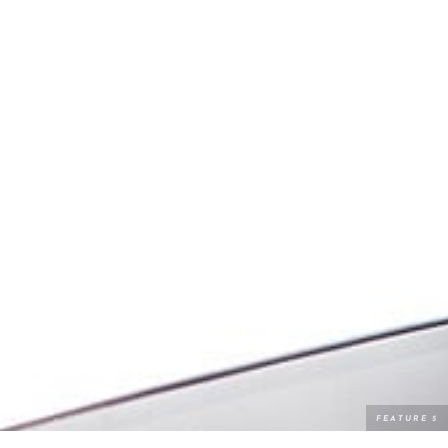
MAIN HEADING
Lorem ipsum dolor sit amet, consectetur
adipiscing elit. Curabitur tincidunt mollis ante
non volutpat. Nam consequat diam nec leo
rutrum tempus.
TEST BUTTON