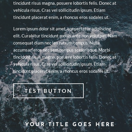
tincidunt risus magna, posuere lobortis felis. Donec at
vehicula risus. Cras vel sollicitudin ipsum. Etiam
tincidunt placerat enim, a rhoncus eros sodales ut.
Lorem ipsum dolor sit amet, consectetur adipiscing
elit. Curabitur tincidunt mollis ante non volutpat. Nam
consequat diam nec leo rutrum tempus. Nulla
accumsan eros nec sem tempus scelerisque. Morbi
tincidunt risus magna, posuere lobortis felis. Donec at
vehicula risus. Cras vel sollicitudin ipsum. Etiam
tincidunt placerat enim, a rhoncus eros sodales ut.
TEST BUTTON
YOUR TITLE GOES HERE