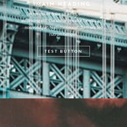
MAIN HEADING
Lorem ipsum dolor sit amet, consectetur
adipiscing elit. Curabitur tincidunt mollis ante
non volutpat. Nam consequat diam nec leo
rutrum tempus.
TEST BUTTON