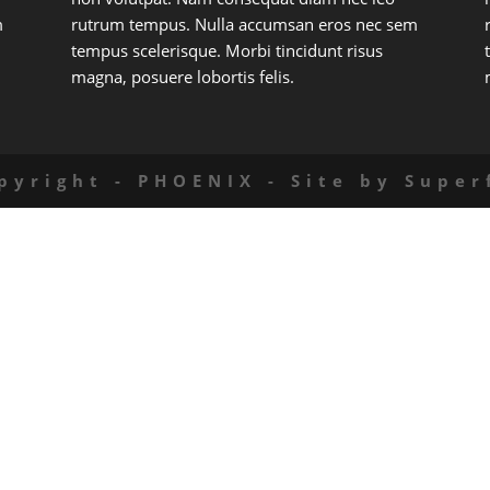
m
rutrum tempus. Nulla accumsan eros nec sem
tempus scelerisque. Morbi tincidunt risus
magna, posuere lobortis felis.
pyright - PHOENIX - Site by
Super