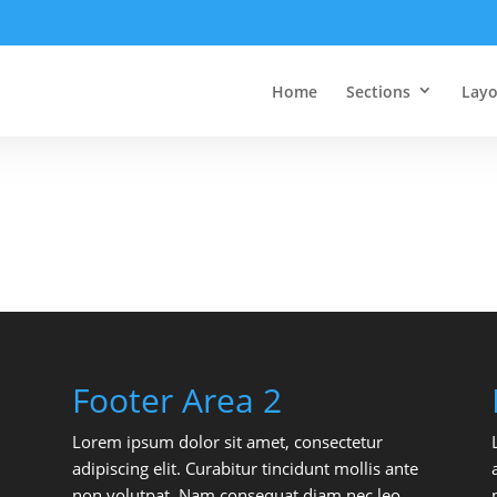
Home
Sections
Layo
Footer Area 2
Lorem ipsum dolor sit amet, consectetur
adipiscing elit. Curabitur tincidunt mollis ante
non volutpat. Nam consequat diam nec leo