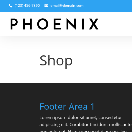
(123) 456-7890
email@domain.com
Shop
Footer Area 1
Lorem ipsum dolor sit amet, consectetur
adipiscing elit. Curabitur tincidunt mollis ante
non volutpat. Nam consequat diam nec leo