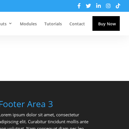
uts
Modules
Tutorials
Contact
Buy Now
Footer Area 3
Lorem ipsum dolor sit amet, consectetur
adipiscing elit. Curabitur tincidunt mollis ante
non volutpat. Nam consequat diam nec leo