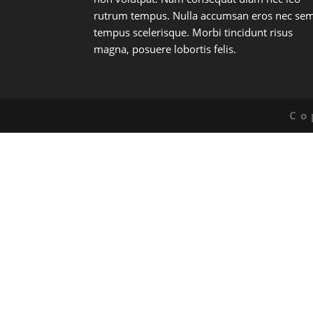
rutrum tempus. Nulla accumsan eros nec se
tempus scelerisque. Morbi tincidunt risus
magna, posuere lobortis felis.
Co