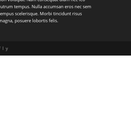
rutrum tempus. Nulla accumsan eros nec sem
tempus scelerisque. Morbi tincidunt risus
magna, posuere lobortis felis.
fly